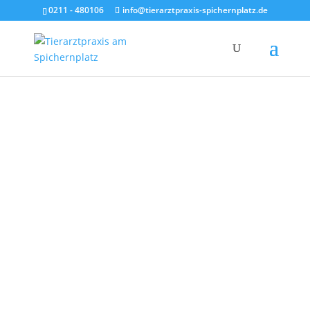
0211 - 480106
info@tierarztpraxis-spichernplatz.de
Unsere Leistungen »
Termin vereinbaren »