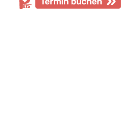
Notfall
...
außerhalb
der Öffnungszeiten?
Notdiensthandy 0157-31716571
oder
AniCura Klinik Düsseldorf
Münsterstr. 359
40470 Düsseldorf