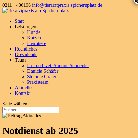
0211 - 480106
info@tierarztpraxis-spichernplatz.de
Start
Leistungen
Hunde
Katzen
Heimtiere
Rechtliches
Downloads
Team
Dr. med. vet. Simone Schneider
Daniela Schäfer
Stefanie Gräler
Praxisteam
Aktuelles
Kontakt
Seite wählen
Notdienst ab 2025